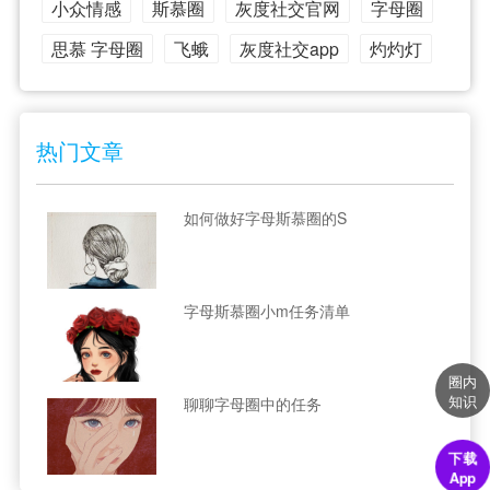
小众情感
斯慕圈
灰度社交官网
字母圈
思慕 字母圈
飞蛾
灰度社交app
灼灼灯
热门文章
如何做好字母斯慕圈的S
字母斯慕圈小m任务清单
圈内
知识
聊聊字母圈中的任务
下载
App