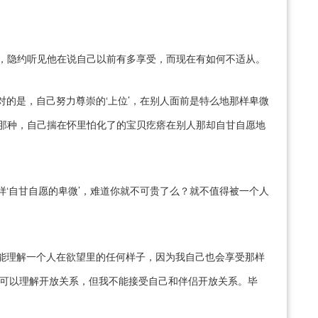
懵了，隐约听见他在说自己以前有多享受，而现在有如何不适从。
对的是，自己努力尊崇的‘上位’，在别人面前是特么地那样卑微
，那种，自己揣在怀里怕化了的宝贝疙瘩在别人那却自甘自愿地
样‘自甘自愿的卑微’，难道你就不可贵了么？就不值得被一个人
能理解一个人在欲望里的任何样子，因为我自己也会享受那样
我可以理解开放关系，但我不能接受自己和伴侣开放关系。毕