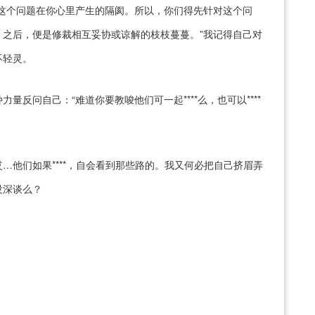
这个问题在你心里产生的隔阂。所以，你们得先针对这个问
之后，便是修裁相互妥协或谅解的枝枝蔓蔓。”我记得自己对
不轻灵。
反问自己：“难道你要教唆他们可一起****么，也可以****
…他们如果****，自会看到那些路的。我又何必把自己挤眉弄
没深谈么？