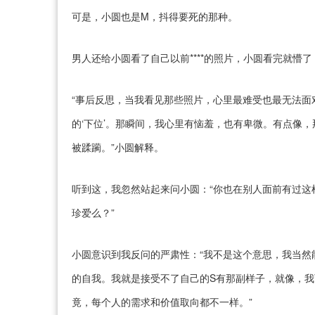
可是，小圆也是M，抖得要死的那种。
男人还给小圆看了自己以前****的照片，小圆看完就
“事后反思，当我看见那些照片，心里最难受也最无法面
的‘下位’。那瞬间，我心里有恼羞，也有卑微。有点像
被蹂躏。”小圆解释。
听到这，我忽然站起来问小圆：“你也在别人面前有过这
珍爱么？”
小圆意识到我反问的严肃性：“我不是这个意思，我当然
的自我。我就是接受不了自己的S有那副样子，就像，
竟，每个人的需求和价值取向都不一样。”