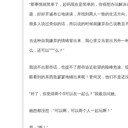
“那事情就简单了，起码现在是简单的，你得想办法解决
题，好好开诚布公地谈谈，并找到两人一致的生活方向。
很多人说过类似的话，所以说的时候就嫌弃自己说教且
当这种自我嫌弃的情绪冒出来，我心里立马冒出另外一种力量
么，还可以****么？”
我说不出那些话，也提不了那些迫近欲望的险峰危途。哎
眼看到的东西急寥寥地铺出来呢！更何况，他们不是还
“对了，你觉得两个S可以在一起么？”我最后问她。
她想都没想：“可以啊，可以两个人一起玩啊！”
我：“哦！”