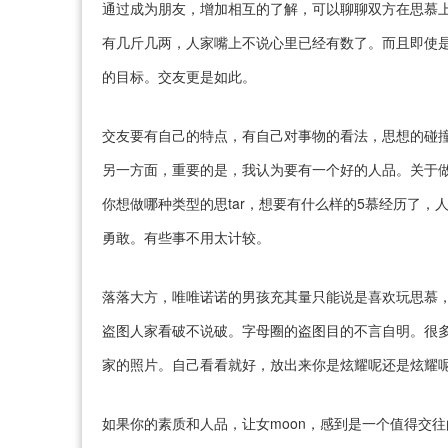
通过成为朋友，增加相互的了解，可以聊聊双方在思慕
有几斤几两，人家嘴上不说心里已经有数了。而且即使
的目标。交友更是如此。
交友要有自己的特点，有自己对事物的看法，思想的碰
另一方面，重要的是，我认为要有一个好的人品。关于做思
你想做哪种类型的思tar，想要有什么样的5慕经历了
勇敢。有些事不用太计较。
落落大方，唯唯诺诺的男孩充其量只能说是喜欢玩思慕
盗图人家看破不说破。字母圈的盗图目的不言自明。很
家的照片。自己看看就好，放出来你是炫耀呢还是炫耀
如果你的素质和人品，让女moon，感到是一个值得交