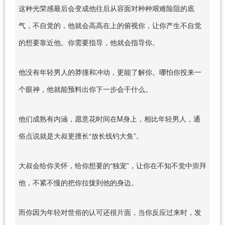
这种光荣感最后会变成他往后从容面对种种艰难险阻的底
气，不自觉的，他就会高高在上的俯视你，让你产生不自觉
的想要靠近他。你需要指导，他就会指导你。
他没有年轻男人的莽撞和冲动，更能了解你。哪怕你投来一
个眼神，他就能预料出你下一步会干什么。
他们成熟有内涵，愿意花时间在M身上，相比年轻男人，通
俗点说就是大叔更擅长“放长线钓大鱼”。
大叔会给你关怀，给你想要的“独宠”，让你在不知不觉中崇拜
他，不紧不慢的把你拉拢到他的身边。
而你因为年轻对世俗的认可还很片面，当你反应过来时，发