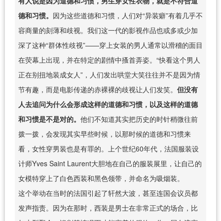
有人说是因为道德和习惯，男生穿女性衣物，就是不符合道
德和习惯。
因为这些道德和习惯，人们对“异装癖”有着几乎不
容商量的刻薄和歧视。我们这一代的影视作品也或多或少加
深了这种“群体性歧视”——穿上女装的男人通常以滑稽的面目
在荧幕上出现，并在特定的剧情中搔首弄姿。“快看这个男人
正在别扭地装成女人”，人们发出哄堂大笑往往并不是因为情
节有趣，而是电影传递的赤裸裸的歧视让人们发笑。
但没有
人去追问为什么会形成这样的道德和习惯，以及这样的道德
和习惯是不是对的。
他们不知道其实把历史的时针稍微往前
拨一拨，会发现其实早些时候，以那时候的道德和习惯来
看，女性穿男装也是有罪的。上个世纪60年代，法国服装设
计师Yves Saint Laurent大胆地在自己的服装展里，让自己的
女模特穿上了白色西装和黑色领带，并命名为吸烟装。
这个举动在当时的法国引起了轩然大波，甚至连国会议员都
发声指责。因为在那时，西装是男士在非常正式的场合，比