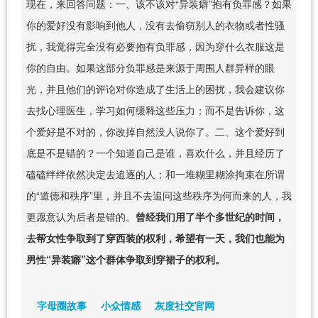
现在，来回答问题：一、该不该对“异装癖”抱有负罪感？如果
你的爱好没有影响到他人，没有去偷窃别人的衣物或者性骚
扰，我觉得完全没有必要抱有负罪感，因为穿什么衣服这是
你的自由。如果这部分负罪感是来源于周围人群异样的眼
光，并且他们的评论对你造成了生活上的困扰，我会建议你
去找心理医生，学习如何缓释这些压力；而不是告诉你，这
个爱好是不对的，你改掉自然没人说你了。二、这个爱好到
底是不是错的？一个知道自己是谁，喜欢什么，并且经历了
磕磕绊绊依然决定去追逐的人；和一堆糊里糊涂拘束在所谓
的“道德和秩序”里，并且不去追问这些秩序为何而来的人，我
更愿意认为后者是错的。
曾经我们用了半个多世纪的时间，
去帮女性争取到了穿西装的权利，希望有一天，我们也能为
男性“异装癖”这个群体争取到穿裙子的权利。
字母圈故事
小众情感
灰度社交官网