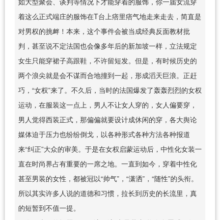
如大型聚会、谈判等情况下才能穿着的服饰，你一届女流穿
着这么正式端庄的服饰在T台上痞里痞气地走来走去，简直是
对男权的挑衅！本来，这个事件会被当成经典反面教材批
判，甚至说不定法国也会像多年后的新加坡一样，立法规定
女生只能穿裙子高跟鞋，不许留短发。但是，有时候历史的
两个浪尖就是会不谋而合地撞到一起，形成滔天巨浪。正赶
巧，“女权”来了。不久后，当时的法国爆发了轰轰烈烈的女权
运动，在服装这一点上，男人不让女人穿的，女人偏要穿，
男人觉得西装正式，那偏偏就要设计成休闲的穿，各大舆论
媒体迫于压力也纷纷倒戈，以各种形式各种方法各种报道
来“纠正”大众的审美。于是在女权启蒙运动后，中性化女装一
直在时尚界占有重要的一席之地。一直到如今，穿着中性化
甚至男装的女性，都被冠以“帅气”，“潇洒”，“随性”的头衔。
所以其实许多人说的道德和习惯，拉长到历史的长流里，真
的短暂到不值一提。