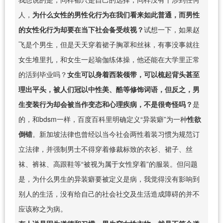
人，
为什么女性的男性化行为在我们看来如此普通，而男性
的女性化行为却要在当下社会备受歧视？
试想一下，如果赵
飞是个男生，但是天天穿着裙子胸罩和丝袜，有事没事就往
女生堆里扎，和女生一起瑜伽练体操，他还能在大学里正常
的活到毕业吗？
女生可以身着西装领带，可以梳起背头甚至
理出平头，被人们冠以中性美、酷等修饰词语，但反之，男
生变装行为却会被当作变态和心理疾病，不是很奇怪吗？
是
的，和bdsm一样，百度百科里明确定义“异装癖”为一种
性欲
倒错
。新加坡法律也曾经以当今社会两性着装习惯为规范订
立法律，并强制男士不得穿着修裁标致的衣衫、裙子、丝
袜、裤袜、高跟鞋等“被视为属于女性穿着”的服装。但问题
是，为什么男生的异装癖要被定义是病，我觉得没有影响到
别人的生活，没有给自己的社会社交及生活造成障碍的并不
应该称之为病。