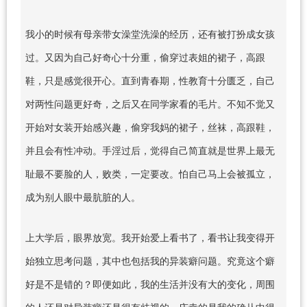
我小的时候有母亲带女澡堂洗澡的经历，还有被打扮成女孩
过。又因为自己好奇心十分重，偷穿过表姐的裙子，高跟
鞋，只是感觉很开心。直到青春期，性教育十分匮乏，自己
对两性问题更好奇，之后又在同学家看的毛片。不知不觉又
开始对女装开始感兴趣，偷穿我妈的裙子，丝袜，高跟鞋，
并且会有性冲动。手淫过后，觉得自己简直就是世界上最无
耻最不要脸的人，败类，一定要改。怕自己马上会被孤立，
成为别人眼中最肮脏的人。
上大学后，眼界放宽。我开始爱上看书了，看书让我变得开
始独立思考问题，其中也包括我的异装癖问题。究竟这个癖
好是不是错的？即便如此，我的生活并没有大的变化，周围
的人还是对异装癖还是很有歧视的。庆幸的是我的确从中得