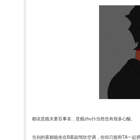
都说贫贱夫妻百事哀，贫贱zhu仆当然也有很多心酸。
当别的慕都能坐在B慕副驾吹空调，你却只能和TA一起