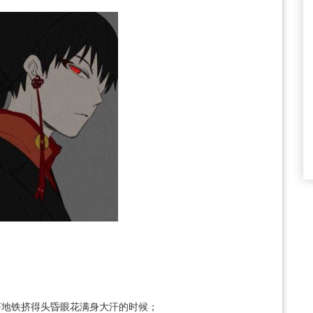
挤地铁挤得头昏眼花满身大汗的时候；