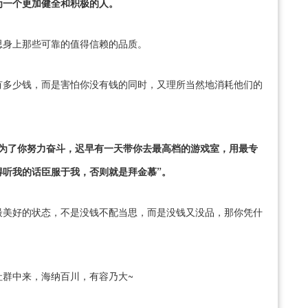
为一个更加健全和积极的人。
思身上那些可靠的值得信赖的品质。
有多少钱，而是害怕你没有钱的同时，又理所当然地消耗他们的
会为了你努力奋斗，迟早有一天带你去最高档的游戏室，用最专
得听我的话臣服于我，否则就是拜金慕”。
最美好的状态，不是没钱不配当思，而是没钱又没品，那你凭什
社群中来，海纳百川，有容乃大~