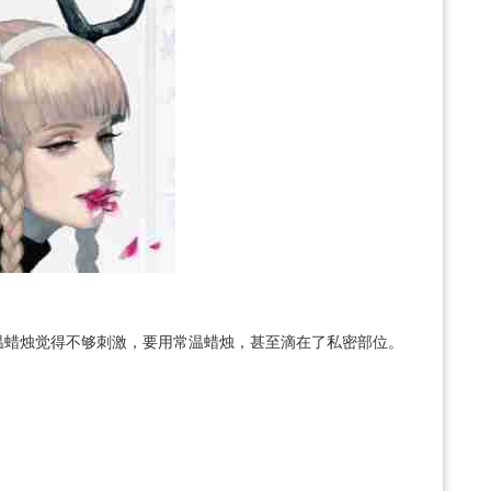
温蜡烛觉得不够刺激，要用常温蜡烛，甚至滴在了私密部位。