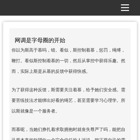
网调是字母圈的开始
你以为斯高于慕吗，错。看似，斯控制着慕，惩罚，绳缚，
鞭打。看似斯控制着慕的一切，然后从掌控中获得乐趣。然
而，实际上斯是从慕的反馈中获得快感。
为了获得这种反馈，斯需要关注着慕，给予她们安全感。需
要苦练技法才能绑出好看的绳艺，甚至需要学习心理学。所
以斯就像是一个服务者。
而慕呢，当她们挣扎着求取拥抱时就丧失尊严了吗，能把自
己最本真的欲望向一个完全信任的人诉说，能正视自己的需