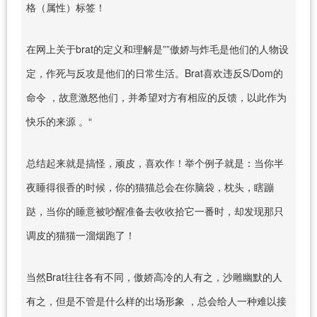
格（属性）标签！
在网上关于brat的定义和理解是””傲娇与炸毛是他们的人物设
定，作死与反攻是他们的日常生活。Brat喜欢违反S/Dom的
命令 ，故意激怒他们，并希望对方有相应的反馈，以此作为
快乐的来源 。“
总结起来就是搞怪，顽皮，喜欢作！举个例子就是：当你半
夜睡得很香的时候，你的猫猫总会在你脑袋，枕头，瞎蹦
跶，当你的睡意被吵醒准备去收收拾它一番时，却发现那只
调皮的猫猫一溜烟跑了！
当然Brat往往各有不同，傲娇高冷的人有之，沙雕幽默的人
有之，但是不管是什么样的出场形象 ，总会给人一种难以接