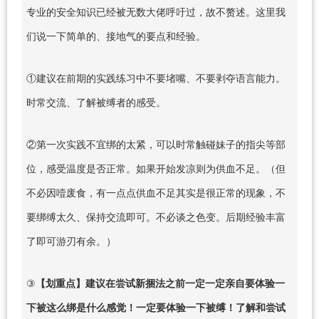
专业的安全知识已经被无数大佬呼吁过，故不赘述。这里我
们说一下简单的、接地气的要点和经验。
①建议在前期的实践练习中不要堵嘴、不要剥夺语言能力。
时常交流、了解被缚者的感受。
②第一次实践不宜绑的太紧，可以时常触碰妹子的指尖等部
位，感受温度是否正常。如果开始发凉则为供血不足。（但
不必因噎废食，有一点点供血不足其实是很正常的现象，不
要绑缚太久、保持交流即可。不必谈之色变。后期经验丰富
了即可游刃有余。）
③
【划重点】建议在尝试新捆法之前一定一定亲自要体验一
下被这么绑是什么感觉！一定要体验一下被缚！了解和尝试