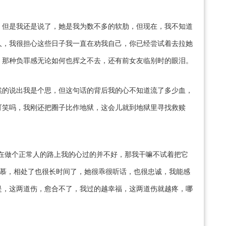
，但是我还是说了，她是我为数不多的软肋，但现在，我不知道
人，我很担心这些日子我一直在劝我自己，你已经尝试着去拉她
，那种负罪感无论如何也挥之不去，还有前女友临别时的眼泪。
然的说出我是个思，但这句话的背后我的心不知道流了多少血，
可笑吗，我刚还把圈子比作地狱，这会儿就到地狱里寻找救赎
在做个正常人的路上我的心过的并不好，那我干嘛不试着把它
了慕，相处了也很长时间了，她很乖很听话，也很忠诚，我能感
是，这两道伤，愈合不了，我过的越幸福，这两道伤就越疼，哪