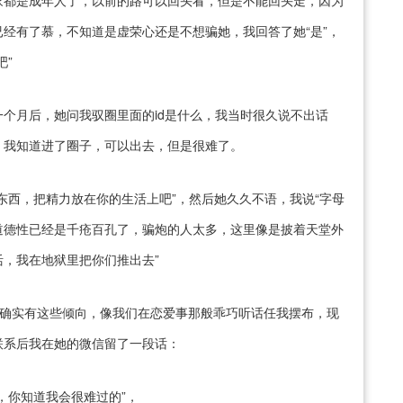
家都是成年人了，以前的路可以回头看，但是不能回头走，因为
经有了慕，不知道是虚荣心还是不想骗她，我回答了她“是”，
吧”
个月后，她问我驭圈里面的id是什么，我当时很久说不出话
，我知道进了圈子，可以出去，但是很难了。
东西，把精力放在你的生活上吧”，然后她久久不语，我说“字母
道德性已经是千疮百孔了，骗炮的人太多，这里像是披着天堂外
，我在地狱里把你们推出去”
也确实有这些倾向，像我们在恋爱事那般乖巧听话任我摆布，现
联系后我在她的微信留了一段话：
，你知道我会很难过的”，