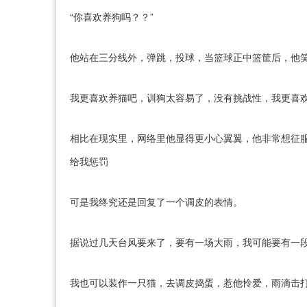
“你喜欢养狗吗？？”
他站在三分线外，弹跳，投球，当篮球正中篮筐后，他
我更喜欢养猫吧，训狗太容易了，没有挑战性，我更喜
相比在现实里，网络里他显得更小心翼翼，他非常想征
给我惩罚
可是我终究还是回复了一个调皮的表情。
据说过几天台风要来了，要有一场大雨，我可能要有一
我也可以装作一只猫，去调皮捣蛋，惹他怜爱，雨滴击