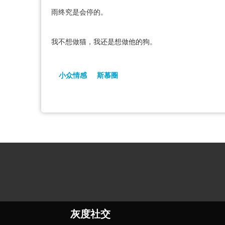
雨终究是会停的。
我不想做猫，我还是想做他的狗。
小众情感
斯慕圈
灰度社交