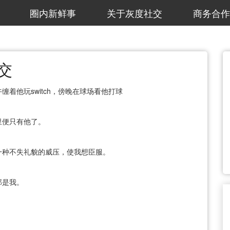
圈内新鲜事
关于灰度社交
商务合作
交
着他玩switch，傍晚在球场看他打球
里便只有他了。
一种不失礼貌的威压，使我想臣服。
那是我。