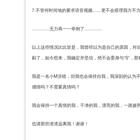
7.不管何时何地的要求语音视频……更不会搭理我方不
…………无力再一一举例了…………
以上这些情况比比皆是，我曾经以为是自己的原因，对
剔了，如今想来，我确定并坚信，绝不会委身与“S”，那种巧
我是一名小M没错，但我也会保持自我，我深刻的认为
感情吗？不需要真情吗？
我会保持一个真情的我，干净的我，漂亮的我，一路披
也请那些渣渣远离我！谢谢！