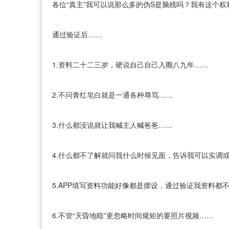
各位“真主”我可以说那么多的伪S是脑残吗？我有这个权
通过验证后……
1.资料二十二三岁，硬说自己自己入圈八九年……
2.不问青红皂白就是一通各种辱骂……
3.什么都没说就让我喊主人喊爸爸……
4.什么都不了解就问我什么时候见面，告诉我可以实调
5.APP填写资料功能好像都是摆设，通过验证我资料都
6.不管“天昏地暗”更忽略时间规矩的要照片视频……