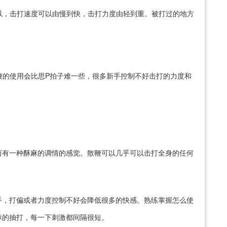
以，击打速度可以由慢到快，击打力度由轻到重。被打过的地方
鞭的使用会比思P拍子难一些，很多新手控制不好击打的力度和
而有一种酥麻的调情的感觉。散鞭可以几乎可以击打全身的任何
手，打偏或者力度控制不好会降低很多的快感。熟练掌握怎么使
麻的抽打，每一下刺激都间隔很短。