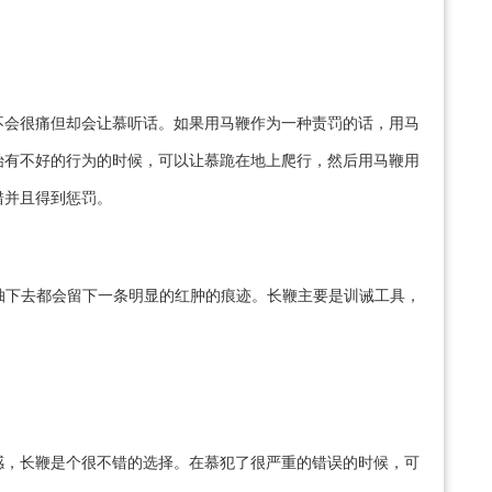
不会很痛但却会让慕听话。如果用马鞭作为一种责罚的话，用马
始有不好的行为的时候，可以让慕跪在地上爬行，然后用马鞭用
错并且得到惩罚。
抽下去都会留下一条明显的红肿的痕迹。长鞭主要是训诫工具，
感，长鞭是个很不错的选择。在慕犯了很严重的错误的时候，可