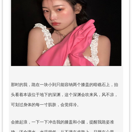
那时的我，跪在一块小到只能容纳两个膝盖的暗礁石上，抬
头看着本该位于地下的深渊，这个深渊会吹来风，风不凉，
可划过身体的每一寸肌肤，会觉得冷。
会掀起浪，一下一下冲击我的膝盖和小腿，提醒我跪姿准
确。还会滴水，水温很低，从不滴在皮肤上，只砸在心里，