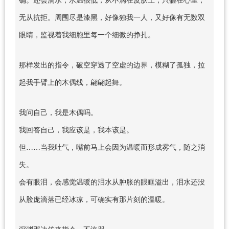
无从抗拒。周围尽是漆黑，好像独我一人，又好像有无数双
眼睛，监视着我细胞里每一个细微的挣扎。
那样发出的指令，破空穿透了空虚的边界，模糊了孤独，拉
起我手臂上的木偶线，翩翩起舞。
我问自己，我是木偶吗。
我回答自己，我应该是，我本该是。
但……当我吐气，嘴前马上会因为温暖而形成雾气，随之消
失。
会有眼泪，会感觉温暖的泪水从肿胀的眼眶溢出，泪水还没
从脸庞滴落已经冰凉，可确实有那片刻的温暖。
深渊那边传来指令，不许哭