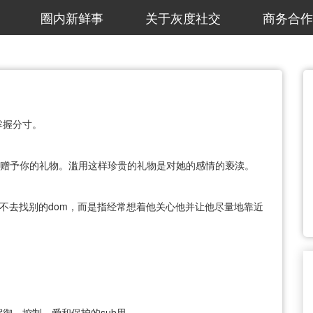
圈内新鲜事
关于灰度社交
商务合作
掌握分寸。
ion是赠予你的礼物。滥用这样珍贵的礼物是对她的感情的亵渎。
她不去找别的dom，而是指经常想着他关心他并让他尽量地靠近
御、控制、爱和保护的sub思.