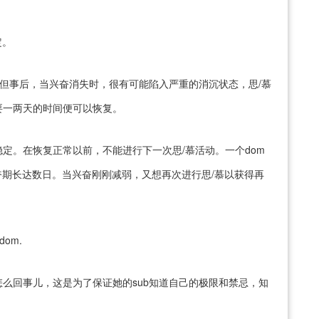
定。
”，但事后，当兴奋消失时，很有可能陷入严重的消沉状态，思/慕
要一两天的时间便可以恢复。
定。在恢复正常以前，不能进行下一次思/慕活动。一个dom
奋期长达数日。当兴奋刚刚减弱，又想再次进行思/慕以获得再
om.
是怎么回事儿，这是为了保证她的sub知道自己的极限和禁忌，知