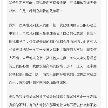
辈子注定不可能，都说爱而不得最遗憾，可是和这有缘无分
相比，它是一种剜心刻骨的煎熬啊！
我第一次亲眼见到主人的那一刻，就已经明白自己的心动是
事实了，再次见到主人是更加验证了自己的心意罢，其实不
用说相见了，仅仅是每日的相处我都会渐渐沦陷，而这相见
相处更是把我一次又一次推入深渊！道理何人不知，现实何
人不懂，未经他人之事，莫道他人之癫！有些人争先恐后想
闯进我的心里，我修筑起高高的围墙，加了一道又一道牢固
的锁把他们拒之门外，而您只是刚好在我的门虚掩之时经过
而已，就轻易叫我的围墙倒塌铁锁腐蚀。
您以为我没有尝试过放下或者转移吗？我试过不止一次发现
真的做不到，有的人他就在那里他什么都不用说什么都不必