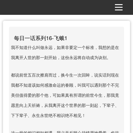
每日一话系列16-飞蛾1
我不知道什么叫做永远，如果非要定一个标准，我想的是在
我离开人世的那一刻开始，这份永远将自动成为诀别。
都说前世五百次擦肩而过，换今生一次回眸，说实话到现在
我都不知道该如何感激命运的眷顾，叫我可以遇到那个不完
美但值得爱的那个他，可如果真有所谓的前世今生，那我竟
愿意向上天祈祷，从我离开这个世界的那一刻起，下辈子、
下下辈子、永生永世绝不相识绝不相见！
这一世的相识相知相遇，我义无反顾心甘情愿地爱着，也甘