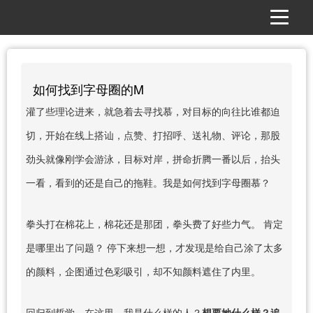
如何找到字母圈的M
灌了些理论进来，就急着去寻找慕，对目标的向往比谁都迫
切，开始在线上搭讪，点赞、打招呼、送礼物、评论，那股
劲头就像刚学会游泳，目标对岸，拼命折腾一番以后，抬头
一看，看到的还是自己的拖鞋。我是如何找到字母圈慕？
拳头打在棉花上，棉花还是那团，拳头费了好些力气。 肯定
是哪里出了问题？ 停下来想一想，才发现是给自己涂了太多
的颜料，企图通过色彩吸引，却不知颜料遮住了内里。
回归到哲学，在这里，我是什么样的人？
想要她什么样？追