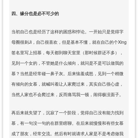
四、缘分也是必不可少的
当初自己也是经历了这样的困惑和悖论。一开始只是觉得字
母圈很刺Ji，自己很喜欢，但是基本不懂，就在自己的个Xing
签名里写上招慕，每天都到聊天室里（那时候群还不多），
见到一个女的，不管她是什么倾向，就问是不是可以做我的
慕？当然是经常碰一鼻子灰。后来恼羞成怒，见到一个稍微
有倾向的女慕，就喊叫着让人家爬过来，其实自己很心虚，
当然人家也不会爬过来，反而痛骂我一顿，闹得极没面子。
再后来就失望了，沉寂了一个阶段，觉得自己没有能力找到
慕，有一句没一句的在群里瞎聊。在后来就慢慢和有些女慕
成了朋友，经常交流。然后有时就请求人家是不是考虑做我