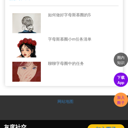
如何做好字母斯慕圈的S
字母斯慕圈小m任务清单
圈内
知识
聊聊字母圈中的任务
下载
App
加入
网站地图
圈子
灰度社交