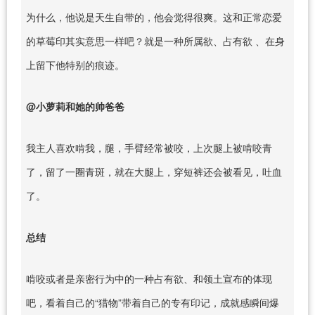
为什么，他说是天生自带的，他会觉得很爽。这和正常恋爱
的草莓印其实意思一样吧？就是一种所属欲、占有欲 、在身
上留下他特别的痕迹。
@小萝莉和她的帅爸爸
我主人喜欢啃我，腿，手臂经常被咬，上次腿上被啃咬青
了，留了一圈青斑，就在大腿上，穿短裤还会被看见，吐血
了。
总结
啃咬或者是亲密行为中的一种占有欲、和领土宣布的体现
吧，看着自己的“猎物”带着自己的专有印记，成就感瞬间爆