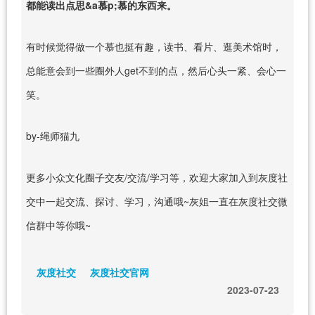
都能读出点思&a慕p;慕的东西来。
有时候觉得做一个慕也挺有趣，读书、看片、逛美术馆时，
总能意会到一些圈外人get不到的点，然后心头一紧、会心一
笑。
by-绳师猫九
更多小众文化圈子交友/交流/学习等，欢迎大家加入到灰度社
交中一起交流、探讨、学习，沟通哦~灰姐一直在灰度社交微
信群中等你哦~
灰度社交
灰度社交官网
2023-07-23