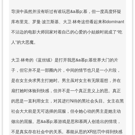
导演中虽然并没有听过有谁玩思&a慕p;慕，但一度高度怀疑
库布里克、罗曼·波兰斯基、大卫·林奇这些看起来和dominant
不沾边的电影大师回家对着自己的心爱的小姑娘时就成了“吃
人”的大恶魔。
大卫·林奇的《蓝丝绒》是打开我思&a慕p;慕世界大门的片
子，但它并不是一部圈内片，中间的情节也只是一小片段，
是在女主央求男主打她时。男主虽对女主有无限遐想，并在
扇打她时体验到快感，但并不是一个真正意义上的思。真正
的思是一直利用女主，对其进行N待的黑社会头目。女主在黑
社会大大前是无可选择的屈服，但令她心动的男主是她主动
做出的屈服。思&a慕p;慕游戏是思和慕两人创造出的情境，
不是真实存在社会中的关系。慕能从思的XR惩罚中得到快感