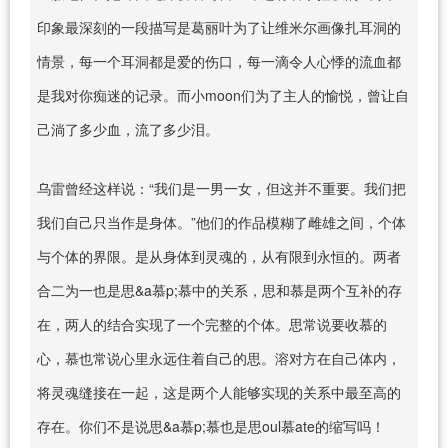
印象最深刻的一段描写是葛丽叶为了让维米尔画像扎耳洞的
情景，每一个耳洞都是爱的伤口，每一滴令人心悸的流血都
是我对你痴迷的记录。而小moon们为了主人的愉悦，曾让自
己淌了多少血，流了多少泪。
乌雷曾经这样说：“我们是一男一女，但这并不重要。我们把
我们自己只当作是身体。”他们的作品模糊了雌雄之间，个体
与个体的界限。是从身体到灵魂的，从有限到永恒的。两者
合二为一也是思&a慕p;慕中的关系，思和慕是两个互补的存
在，两人的结合实现了一个完整的个体。思常说要收慕的
心，慕也常说心里永远住着自己的思。溶对方在自己体内，
将灵魂缝接在一起，这是两个人能够实现的关系中最至高的
存在。你们不是说思&a慕p;慕也是思oul慕ate的缩写吗！