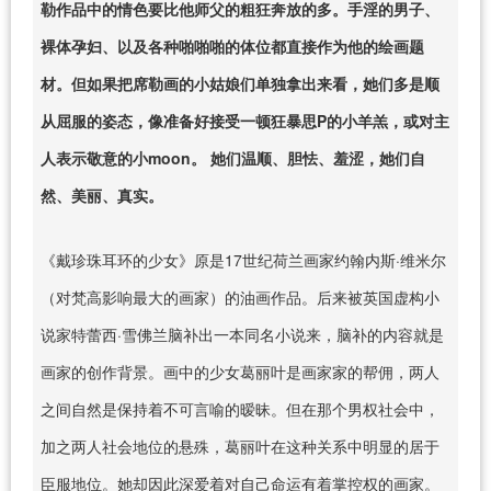
勒作品中的情色要比他师父的粗狂奔放的多。手淫的男子、
裸体孕妇、以及各种啪啪啪的体位都直接作为他的绘画题
材。但如果把席勒画的小姑娘们单独拿出来看，她们多是顺
从屈服的姿态，像准备好接受一顿狂暴思P的小羊羔，或对主
人表示敬意的小moon。 她们温顺、胆怯、羞涩，她们自
然、美丽、真实。
《戴珍珠耳环的少女》原是17世纪荷兰画家约翰内斯·维米尔
（对梵高影响最大的画家）的油画作品。后来被英国虚构小
说家特蕾西·雪佛兰脑补出一本同名小说来，脑补的内容就是
画家的创作背景。画中的少女葛丽叶是画家家的帮佣，两人
之间自然是保持着不可言喻的暧昧。但在那个男权社会中，
加之两人社会地位的悬殊，葛丽叶在这种关系中明显的居于
臣服地位。她却因此深爱着对自己命运有着掌控权的画家。