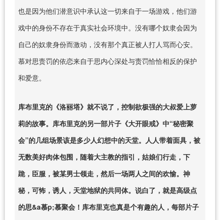
也是因为他们潜意识中承认这一切来自于一场游戏，他们游
戏中的身份不存在于真实社会环境中。没有哪个奴隶会因为
自己的奴隶身份而激动，没有那个真正被人打人骂而心安。
慕对思责罚的依恋来自于思内心深处与责罚恰恰相反的保护
和爱意。
库布里克的《洛丽塔》就不说了，控制欲极强的大叔爱上萝
莉的故事。库布里克的另一部片子《大开眼戒》中“秘密聚
会”的几组场景该是多少人幻想中的天堂。人人带着面具，被
无数美好肉体包围，随着大主教的指引，姑娘们行走，下
跪，臣服，被某男士领走，然后一场两人之间的欢愉。神
秘，可怖，诱人，天堂地狱的共同体。说白了，就是高级点
的思&a慕p;慕聚会！库布里克也真是个有趣的人，每部片子