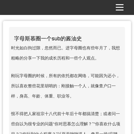
字母斯慕圈一个sub的酱油史
时光如白驹过隙，忽然而已。进字母圈也有些年月了，我想
粗略的分享一下我的成长历程和一些个人观点。
刚玩字母圈的时候，所有的依托都在网络，可能因为还小，
所以喜欢整些花里胡哨的：刚接触一个人，就像查户口一
样，身高、年龄、体重、职业等。
恨不得把人家祖宗十八代前十年后十年都搞清楚；或者问一
些自以为很专业的问题“你对思慕怎么理解？”“你喜欢什么项
目？”“你玩到什么程度？”以至于咄咄逼人，像是一场“应聘