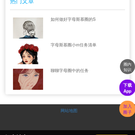
热门文章
如何做好字母斯慕圈的S
字母斯慕圈小m任务清单
圈内
知识
聊聊字母圈中的任务
下载
App
加入
网站地图
圈子