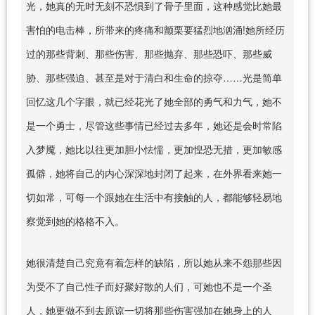
光，她真的无时无刻不恐惧到了骨子里面，这种感觉比她最
害怕的电击棒，所带来的疼痛和颤栗要猛烈地汹涌!她所经历
过的那些背刺、那些伤害、那些抛弃、那些恐吓、那些威
胁、那些强迫、甚至是对于清白和生命的掠夺……光是简单
回忆这几个字眼，就已经花光了她全部的勇气和力气，她不
是一个勇士，尽管这些事情已经过去多年，她还是会时常陷
入梦魇，她比以往更加胆小怯懦，更加惶恐无措，更加敏感
孤僻，她将自己的内心深深地封闭了起来，在外界看来她一
切如常，可每一个跟她在生活中有接触的人，都能够轻易地
察觉到她的格格不入。
她很清楚自己究竟有着怎样的缺陷，所以她从来不怨那些因
为受不了自己性子而好聚好散的人们，可她也不是一个圣
人，她更做不到去原谅一切将那些伤害强加在她身上的人