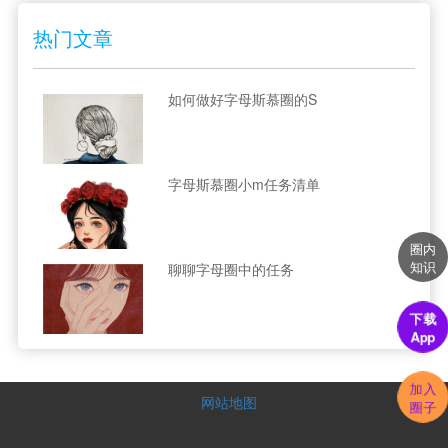
热门文章
如何做好字母斯慕圈的S
字母斯慕圈小m任务清单
圈内
知识
聊聊字母圈中的任务
下载
App
加入
网站地图
圈子