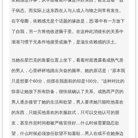
子病态。而实际上这东西在人与人或人与物之间常有发生。
在字母圈，依赖感尤是个话题的缘故是，思/慕中有一方放下
了自我，另一方将他收进脑子里。在这种此消彼长的关系中
渐渐习惯于无条件地接受或施予，是滋生依赖感的沃土。
当她在星巴克的靠窗位置上坐下，看着对面透露着成熟气质
的男人，心里砰砰地跳出兴奋的频率。她的原话是：“原本我
只是想要个60分，但摆在我面前的却是100分。”这种对比的
惊喜让她放下所有防备，很快就确认了关系。成熟而严厉的
男人逐步接管了她的生活和欲望，男人要求她只能吃他喜欢
的东西，只能买他喜欢的衣服款式，只可以交他认可的朋
友，甚至作息时间都被严格安排好…什么时候需要隐忍欲
望，什么时候必须放任欲望不知羞耻…男人在或不在她身边