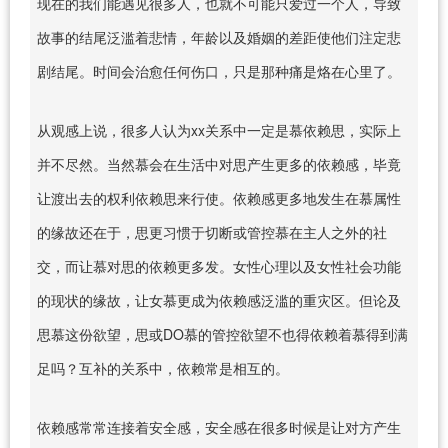
现在的我们能遇见很多人，也就不可能只爱过一个人，导致
故事的结尾泛滥着悲情，年龄以及婚姻的差距使他们注定悲
剧结尾。时间会治愈任何伤口，只是那种痛是烙在心里了。
从观感上说，很多人认为xx关系中一定是慕依赖思，实际上
并不尽然。当然慕会在生活中对思产生更多的依赖感，毕竟
让渡出去的权利依赖思来行使。依赖感更多地发生在慕属性
的缘故还在于，思更习惯于切断或管控慕在主人之外的社
交，而让慕对思的依赖更多发。女性心理以及女性社会功能
的现状的缘故，让女慕更成为依赖感泛滥的重灾区。但论及
思慕这份欲望，思或DO慕的管控欲望不也得依赖着慕得到满
足吗？互补的关系中，依赖常是相互的。
依赖感常常连接着安全感，安全感在很多时候是让对方产生