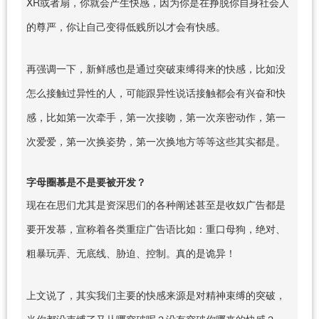
XR或者扇，你就会产生快感，因为你是在挣脱你自身社会人
的尊严，你让自己变得低贱所以才会有快感。
再强调一下，新鲜感也是通过突破束缚得来的快感，比如没
怎么接触过异性的人，可能跟异性说话接触都会有兴奋和快
感，比如第一次牵手，第一次接吻，第一次亲密动作，第一
次爱爱，第一次换姿势，第一次换地方等等这些其实都是。
字母圈慕是不是要被开发？
现在在思们尤其是资深思们的各种阐述甚至是收奴广告都是
要开发慕，宣称着各类重症广告语比如：重口母狗，绝对、
粗暴玩弄、无底线、胁迫、控制。真的是诡异！
上文说了，其实我们主要的快感来源是对精神束缚的突破，
当你都没束缚了又从哪突破呢？没有突破你哪来的快感？