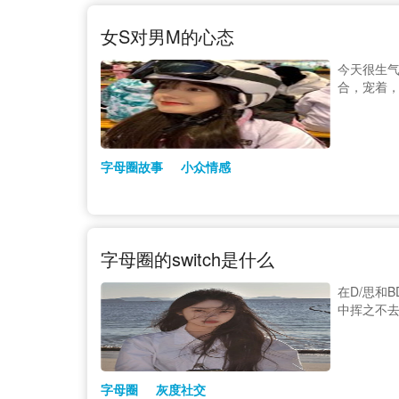
女S对男M的心态
今天很生
合，宠着
字母圈故事
小众情感
字母圈的switch是什么
在D/思和
中挥之不
字母圈
灰度社交